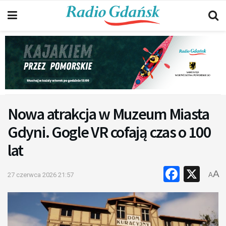
Nowa atrakcja w Muzeum Miasta
Gdyni. Gogle VR cofają czas o 100
lat
Faceb
X
A
27 czerwca 2026 21:57
A