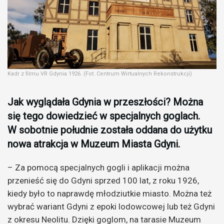
Kadr z filmu VR Gdynia 1926. (Fot. Centrum Wirtualnych Rekonstrukcji)
Jak wyglądała Gdynia w przeszłości? Można
się tego dowiedzieć w specjalnych goglach.
W sobotnie południe została oddana do użytku
nowa atrakcja w Muzeum Miasta Gdyni.
– Za pomocą specjalnych gogli i aplikacji można
przenieść się do Gdyni sprzed 100 lat, z roku 1926,
kiedy było to naprawdę młodziutkie miasto. Można też
wybrać wariant Gdyni z epoki lodowcowej lub też Gdyni
z okresu Neolitu. Dzięki goglom, na tarasie Muzeum