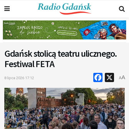
Gdańsk stolicą teatru ulicznego.
Festiwal FETA
Faceb
X
A
8 lipca 2026 17:12
A