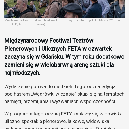
Międzynarodowy Festiwal Teatrów Plenerowych i Ulicznych FETA w 2025 roku
(fot. KFP/Anna Bobrowska)
Międzynarodowy Festiwal Teatrów
Plenerowych i Ulicznych FETA w czwartek
zaczyna się w Gdańsku. W tym roku dodatkowo
zamieni się w wielobarwną arenę sztuki dla
najmłodszych.
Wydarzenie potrwa do niedzieli. Tegoroczna edycja
pod hasłem „Wędrówki w czasie” skupi się na tematach
pamięci, przemijania i wyzwaniach współczesności.
W programie tegorocznej FETY znalazły się widowiska
uliczne, spektakle plenerowe, lalkowe, widowiska
cyrkowe nowej generacji oraz happeningi. Oficjalna