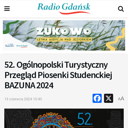
52. Ogólnopolski Turystyczny
Przegląd Piosenki Studenckiej
BAZUNA 2024
Faceb
X
A
13 czerwca 2024 10:40
A