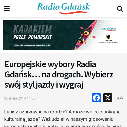
Europejskie wybory Radia
Gdańsk… na drogach. Wybierz
swój styl jazdy i wygraj
Faceb
X
A
28 maja 2014 11:30
A
Lubisz szarżować na drodze? A może wolisz spokojną,
kulturalną jazdę? Weź udział w naszym głosowaniu.
Europejskie wybory w Radiu Gdańsk nie skończyły wraz