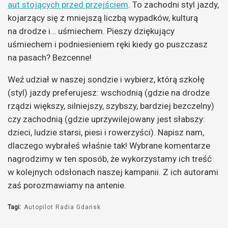
aut stojących przed przejściem
. To zachodni styl jazdy,
kojarzący się z mniejszą liczbą wypadków, kulturą
na drodze i… uśmiechem. Pieszy dziękujący
uśmiechem i podniesieniem ręki kiedy go puszczasz
na pasach? Bezcenne!
Weź udział w naszej sondzie i wybierz, którą szkołę
(styl) jazdy preferujesz: wschodnią (gdzie na drodze
rządzi większy, silniejszy, szybszy, bardziej bezczelny)
czy zachodnią (gdzie uprzywilejowany jest słabszy:
dzieci, ludzie starsi, piesi i rowerzyści). Napisz nam,
dlaczego wybrałeś właśnie tak! Wybrane komentarze
nagrodzimy w ten sposób, że wykorzystamy ich treść
w kolejnych odsłonach naszej kampanii. Z ich autorami
zaś porozmawiamy na antenie.
Tagi:
Autopilot Radia Gdańsk