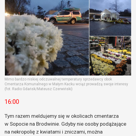
Mimo bardzo niskiej odczuwalnej temperatury sprzedawcy obok
Cmentarza Komunalnego w Małym Kacku wciąż prowadzą swoje interesy
(fot. Radio Gdańsk/Mateusz Czerwiński)
16:00
Tym razem meldujemy się w okolicach cmentarza
w Sopocie na Brodwinie. Gdyby nie osoby podążające
na nekropolię z kwiatami i zniczami, można