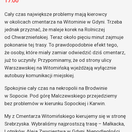
17:00
Cały czas największe problemy mają kierowcy
w okolicach cmentarza na Witominie w Gdyni. Trzeba
jednak przyznać, że maleje korek na Rolniczej
od Chwarznieńskiej. Teraz około pięciu minut zajmuje
pokonanie tej trasy. To prawdopodobnie efekt tego,
że osoby, które miały zamiar odwiedzić dziś cmentarz,
już to uczyniły. Przypominamy, że od strony ulicy
Warszawskiej na Witomińską wjeżdżają wyłącznie
autobusy komunikacji miejskiej.
Spokojnie cały czas na nekropolii na Brodwinie
w Sopocie. Pod górę Malczewskiego przejedziemy
bez problemów w kierunku Sopockiej i Karwin.
My z Cmentarza Witomińskiego kierujemy się w stronę
Srebrzyska. Wybraliśmy najprostszą trasę – Małkacka,
Lotników, Aleja Zwycięstwa w Gdyni, Niepodległości