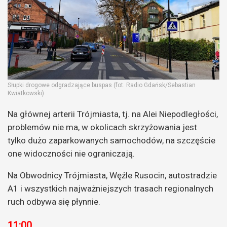
Słupki drogowe odgradzające buspas (fot. Radio Gdańsk/Sebastian
Kwiatkowski)
Na głównej arterii Trójmiasta, tj. na Alei Niepodległości,
problemów nie ma, w okolicach skrzyżowania jest
tylko dużo zaparkowanych samochodów, na szczęście
one widoczności nie ograniczają.
Na Obwodnicy Trójmiasta, Węźle Rusocin, autostradzie
A1 i wszystkich najważniejszych trasach regionalnych
ruch odbywa się płynnie.
11:00