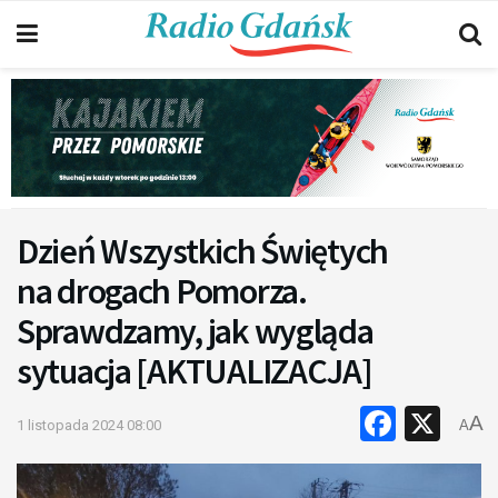
Dzień Wszystkich Świętych
na drogach Pomorza.
Sprawdzamy, jak wygląda
sytuacja [AKTUALIZACJA]
Faceb
X
A
1 listopada 2024 08:00
A