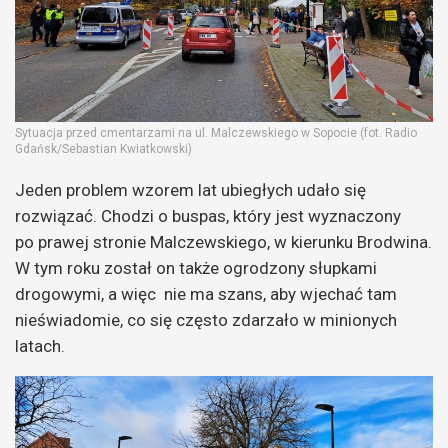
Sytuacja przed cmentarzami na ul. Malczewskiego w Sopocie (fot. Radio
Gdańsk/Sebastian Kwiatkowski)
Jeden problem wzorem lat ubiegłych udało się
rozwiązać. Chodzi o buspas, który jest wyznaczony
po prawej stronie Malczewskiego, w kierunku Brodwina.
W tym roku został on także ogrodzony słupkami
drogowymi, a więc nie ma szans, aby wjechać tam
nieświadomie, co się często zdarzało w minionych
latach.