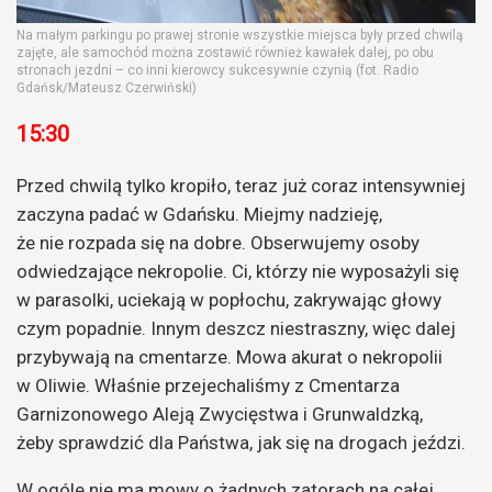
Na małym parkingu po prawej stronie wszystkie miejsca były przed chwilą
zajęte, ale samochód można zostawić również kawałek dalej, po obu
stronach jezdni – co inni kierowcy sukcesywnie czynią (fot. Radio
Gdańsk/Mateusz Czerwiński)
15:30
Przed chwilą tylko kropiło, teraz już coraz intensywniej
zaczyna padać w Gdańsku. Miejmy nadzieję,
że nie rozpada się na dobre. Obserwujemy osoby
odwiedzające nekropolie. Ci, którzy nie wyposażyli się
w parasolki, uciekają w popłochu, zakrywając głowy
czym popadnie. Innym deszcz niestraszny, więc dalej
przybywają na cmentarze. Mowa akurat o nekropolii
w Oliwie. Właśnie przejechaliśmy z Cmentarza
Garnizonowego Aleją Zwycięstwa i Grunwaldzką,
żeby sprawdzić dla Państwa, jak się na drogach jeździ.
W ogóle nie ma mowy o żadnych zatorach na całej