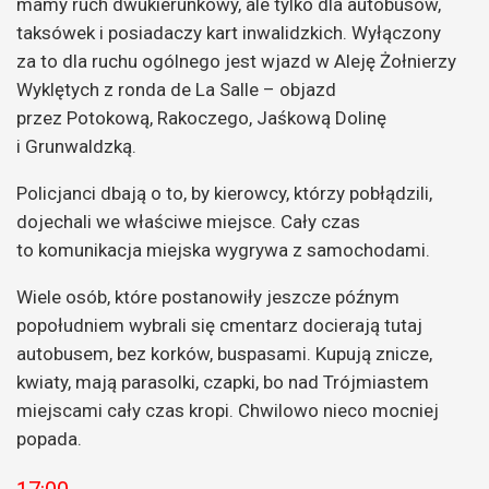
mamy ruch dwukierunkowy, ale tylko dla autobusów,
taksówek i posiadaczy kart inwalidzkich. Wyłączony
za to dla ruchu ogólnego jest wjazd w Aleję Żołnierzy
Wyklętych z ronda de La Salle – objazd
przez Potokową, Rakoczego, Jaśkową Dolinę
i Grunwaldzką.
Policjanci dbają o to, by kierowcy, którzy pobłądzili,
dojechali we właściwe miejsce. Cały czas
to komunikacja miejska wygrywa z samochodami.
Wiele osób, które postanowiły jeszcze późnym
popołudniem wybrali się cmentarz docierają tutaj
autobusem, bez korków, buspasami. Kupują znicze,
kwiaty, mają parasolki, czapki, bo nad Trójmiastem
miejscami cały czas kropi. Chwilowo nieco mocniej
popada.