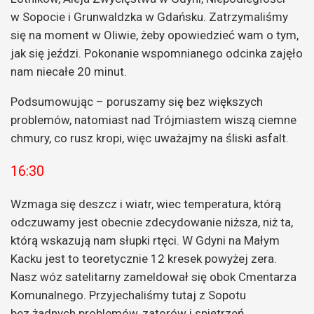
w Sopocie i Grunwaldzka w Gdańsku. Zatrzymaliśmy
się na moment w Oliwie, żeby opowiedzieć wam o tym,
jak się jeździ. Pokonanie wspomnianego odcinka zajęło
nam niecałe 20 minut.
Podsumowując – poruszamy się bez większych
problemów, natomiast nad Trójmiastem wiszą ciemne
chmury, co rusz kropi, więc uważajmy na śliski asfalt.
16:30
Wzmaga się deszcz i wiatr, wiec temperatura, którą
odczuwamy jest obecnie zdecydowanie niższa, niż ta,
którą wskazują nam słupki rtęci. W Gdyni na Małym
Kacku jest to teoretycznie 12 kresek powyżej zera.
Nasz wóz satelitarny zameldował się obok Cmentarza
Komunalnego. Przyjechaliśmy tutaj z Sopotu
bez żadnych problemów, zatorów i spiętrzeń