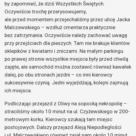
by zapomnieć, że dziś Wszystkich Świętych.
Oczywiście trochę przerysowujemy,
ale przed momentem przejechaliśmy przez ulicę Jacka
Malczewskiego – wzdłuż cmentarza praktycznie
bez zatrzymania. Oczywiście należy zachować uwagę
przy przejściach dla pieszych. Tam nie brakuje klientów
sklepików z kwiatami i zniczami. Na małym parkingu
po prawej stronie wszystkie miejsca były przed chwilą
zajęte, ale samochód można zostawić również kawałek
dalej, po obu stronach jezdni – co inni kierowcy
sukcesywnie czynią. Jedni wyjeżdżają, kolejni zajmują
ich miejsca.
Podliczając przejazd z Oliwy na sopocką nekropolię –
straciliśmy około 10 minut na ul. Czyżewskiego w 200-
metrowym korku. Kierowcy szukają tam miejsc
postojowych. Dalszy przejazd Aleją Niepodległości
i ul. Malczewskiego również zajął nam około 10 minut.