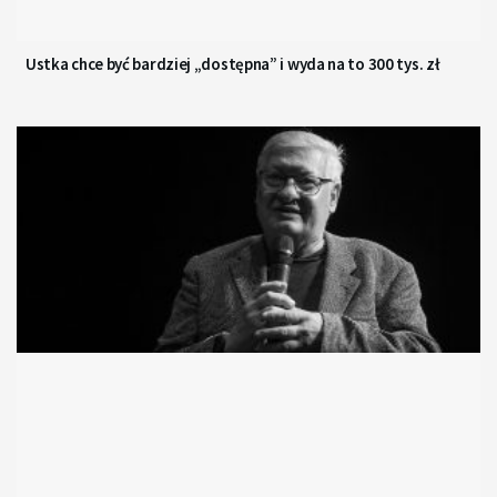
Ustka chce być bardziej „dostępna” i wyda na to 300 tys. zł