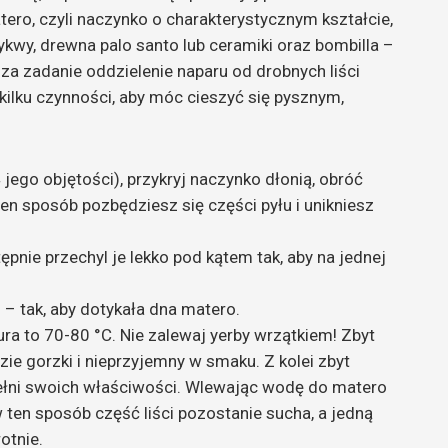
tero, czyli naczynko o charakterystycznym kształcie,
tykwy, drewna palo santo lub ceramiki oraz bombilla –
za zadanie oddzielenie naparu od drobnych liści
kilku czynności, aby móc cieszyć się pysznym,
jego objętości), przykryj naczynko dłonią, obróć
 ten sposób pozbędziesz się części pyłu i unikniesz
ępnie przechyl je lekko pod kątem tak, aby na jednej
u – tak, aby dotykała dna matero.
a to 70-80 °C. Nie zalewaj yerby wrzątkiem! Zbyt
zie gorzki i nieprzyjemny w smaku. Z kolei zbyt
pełni swoich właściwości. Wlewając wodę do matero
w ten sposób część liści pozostanie sucha, a jedną
otnie.