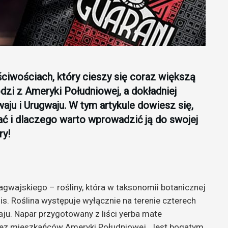
ściwościach, który cieszy się coraz większą
dzi z Ameryki Południowej, a dokładniej
waju i Urugwaju. W tym artykule dowiesz się,
ać i dlaczego warto wprowadzić ją do swojej
ry!
agwajskiego – rośliny, która w taksonomii botanicznej
is. Roślina występuje wyłącznie na terenie czterech
waju. Napar przygotowany z liści yerba mate
zez mieszkańców Ameryki Południowej. Jest bogatym