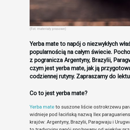
(Fot. materiały prasowe)
Yerba mate to napój o niezwykłych wła
popularnością na całym świecie. Pocho
z pogranicza Argentyny, Brazylii, Parag
czym jest yerba mate, jak ją przygotow
codziennej rutyny. Zapraszamy do lektu
Co to jest yerba mate?
Yerba mate
to suszone liście ostrokrzewu par
widnieje pod łacińską nazwą Ilex paraguariens
krajów: Argentyny, Brazylii, Paragwaju i Urug
to tradycyjny napój spożywany od wieków pr