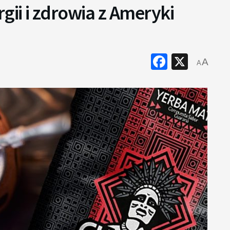
gii i zdrowia z Ameryki
Faceboo
X
A
A