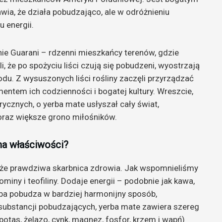
rawia, że działa pobudzająco, ale w odróżnieniu
 energii.
ie Guarani – rdzenni mieszkańcy terenów, gdzie
i, że po spożyciu liści czują się pobudzeni, wyostrzają
odu. Z wysuszonych liści rośliny zaczęli przyrządzać
mentem ich codzienności i bogatej kultury. Wreszcie,
orycznych, o yerba mate usłyszał cały świat,
oraz większe grono miłośników.
ma właściwości?
akże prawdziwa skarbnica zdrowia. Jak wspomnieliśmy
ominy i teofiliny. Dodaje energii – podobnie jak kawa,
rba pobudza w bardziej harmonijny sposób,
ubstancji pobudzających, yerba mate zawiera szereg
. potas, żelazo, cynk, magnez, fosfor, krzem i wapń)