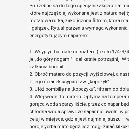
Potrzebne są do tego specjalne akcesoria: ma
które najczęściej wykonane jest z naturalnej 
metalowa rurka, zakończona filtrem, która ma 
i gałązek. Rytuał parzenia wymaga wykonania 
energetyzującym naparem:
1. Wsyp yerba mate do matero (około 1/4-3/4 
je „do góry nogami” i delikatnie potrząśnij. W
zatkania bombilli.
2. Obróć matero do pozycji wyjściowej, a nast
z jego ścianek usypać tzw. „kopczyk”.
3. Ułóż bombillę na „kopczyku”, filtrem do doł
4. Wlej wodę do matero. Optymalna temperatur
gorąca woda sparzy liście, przez co napar będ
chłodna woda sprawi, że napar nie uwolni w 
celuj w miejsce, gdzie jest najmniej suszu – 
porcję yerba mate będziesz mógł zalać kilkukr