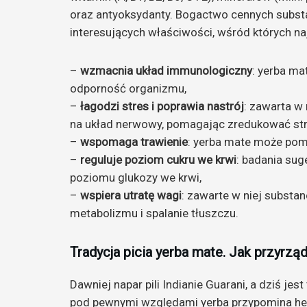
oraz antyoksydanty. Bogactwo cennych substa
interesujących właściwości, wśród których na
–
wzmacnia układ immunologiczny
: yerba ma
odporność organizmu,
–
łagodzi stres i poprawia nastrój
: zawarta w 
na układ nerwowy, pomagając zredukować str
–
wspomaga trawienie
: yerba mate może pomó
–
reguluje poziom cukru we krwi
: badania su
poziomu glukozy we krwi,
–
wspiera utratę wagi
: zawarte w niej subst
metabolizmu i spalanie tłuszczu.
Tradycja picia yerba mate. Jak przyrzą
Dawniej napar pili Indianie Guarani, a dziś je
pod pewnymi względami yerba przypomina herba