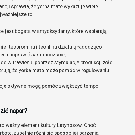
ncji sprawia, że yerba mate wykazuje wiele
jważniejsze to:
te jest bogata w antyoksydanty, które wspierają
niej teobromina i teofilina działają łagodząco
es i poprawić samopoczucie,
c w trawieniu poprzez stymulację produkcji żółci,
gerują, że yerba mate może pomóc w regulowaniu
ancje aktywne mogą pomóc zwiększyć tempo
dzić napar?
st to ważny element kultury Latynosów. Choć
tę, zupełnie różni się sposób jej parzenia.