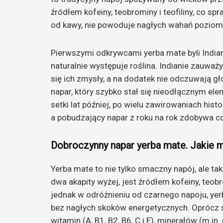
źródłem kofeiny, teobrominy i teofiliny, co sp
od kawy, nie powoduje nagłych wahań poziomu
Pierwszymi odkrywcami yerba mate byli Indian
naturalnie występuje roślina. Indianie zauważyl
się ich zmysły, a na dodatek nie odczuwają gł
napar, który szybko stał się nieodłącznym ele
setki lat później, po wielu zawirowaniach hist
a pobudzający napar z roku na rok zdobywa c
Dobroczynny napar yerba mate. Jakie 
Yerba mate to nie tylko smaczny napój, ale t
dwa akapity wyżej, jest źródłem kofeiny, teobr
jednak w odróżnieniu od czarnego napoju, ye
bez nagłych skoków energetycznych. Oprócz s
witamin (A, B1, B2, B6, C i E), minerałów (m.in