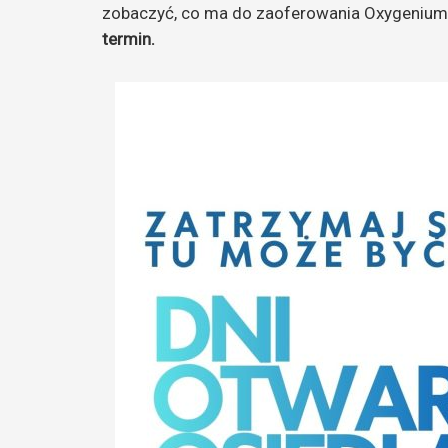
zobaczyć, co ma do zaoferowania Oxygenium
termin.