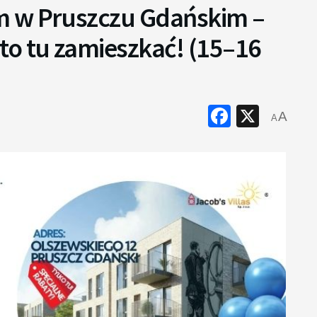
m w Pruszczu Gdańskim –
to tu zamieszkać! (15–16
Faceboo
X
A
A