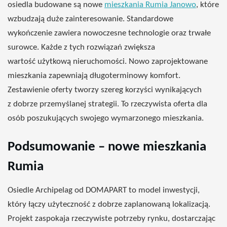
osiedla
budowane
są
nowe
mieszkania Rumia Janowo
, które
wzbudzają duże
zainteresowanie
.
Standardowe
wykończenie
zawiera
nowoczesne
technologie
oraz
trwałe
surowce
. Każde z
tych
rozwiązań zwiększa
wartość
użytkową nieruchomości
.
Nowo
zaprojektowane
mieszkania
zapewniają
długoterminowy
komfort
.
Zestawienie oferty
tworzy
szereg
korzyści
wynikających
z
dobrze
przemyślanej
strategii
. To
rzeczywista
oferta
dla
osób
poszukujących
swojego
wymarzonego
mieszkania.
Podsumowanie – nowe mieszkania
Rumia
Osiedle Archipelag od DOMAPART to
model
inwestycji,
który
łączy
użyteczność
z
dobrze
zaplanowaną
lokalizacją.
Projekt
zaspokaja
rzeczywiste
potrzeby rynku,
dostarczając