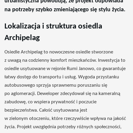
urbanistyczna
powodują,
że projekt
odpowiada
na
potrzeby
szybko
zmieniającego się stylu życia
.
Lokalizacja i struktura osiedla
Archipelag
Osiedle Archipelag to nowoczesne osiedle
stworzone
z
uwagą
na
codzienny
komfort
mieszkańców. Inwestycja
to
osiedle
usytuowane
w
rejonie
Rumi
Janowo, co
gwarantuje
łatwy
dostęp do
transportu
i usług.
Wygoda
przystanku
autobusowego
sprzyja
sprawnemu
poruszaniu
się
po aglomeracji
. Deweloper
zdecydował
się
na
kameralną
zabudowę,
co
wspiera
prywatność
i
poczucie
bezpieczeństwa. Całość
usytuowana
jest
w
zielonym
otoczeniu, które
rzeczywiście
wpływa na
jakość
życia.
Projekt uwzględnia potrzeby różnych
społeczności,