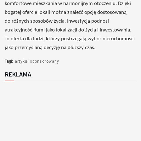
komfortowe mieszkania w
harmonijnym
otoczeniu. Dzięki
bogatej
ofercie lokali
można
znaleźć
opcję
dostosowaną
do różnych
sposobów
życia. Inwestycja
podnosi
atrakcyjność Rumi jako
lokalizacji
do
życia
i inwestowania.
To
oferta
dla
ludzi,
którzy
postrzegają
wybór nieruchomości
jako
przemyślaną
decyzję na
dłuższy
czas
.
Tagi:
artykuł sponsorowany
REKLAMA