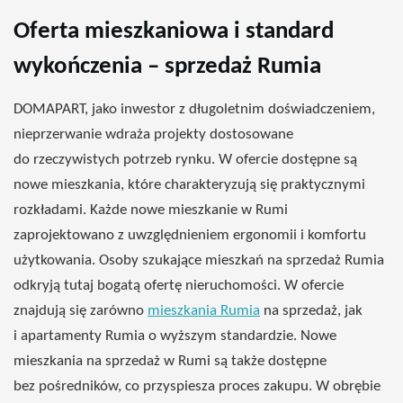
Oferta mieszkaniowa i standard
wykończenia – sprzedaż Rumia
DOMAPART, jako
inwestor
z
długoletnim
doświadczeniem,
nieprzerwanie
wdraża
projekty
dostosowane
do
rzeczywistych
potrzeb rynku. W ofercie
dostępne
są
nowe mieszkania, które
charakteryzują
się
praktycznymi
rozkładami
. Każde nowe mieszkanie
w
Rumi
zaprojektowano
z
uwzględnieniem
ergonomii i
komfortu
użytkowania.
Osoby
szukające mieszkań na sprzedaż
Rumia
odkryją
tutaj
bogatą
ofertę
nieruchomości
.
W
ofercie
znajdują
się
zarówno
mieszkania Rumia
na sprzedaż, jak
i apartamenty Rumia o
wyższym
standardzie. Nowe
mieszkania na sprzedaż
w
Rumi
są
także
dostępne
bez pośredników, co
przyspiesza
proces
zakupu
. W
obrębie