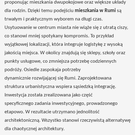
proponując
mieszkania
dwupokojowe
oraz większe układy
dla
rodzin
. Dzięki
temu
podejściu
mieszkania w Rumi
są
trwałym
i
praktycznym
wyborem na
długi
czas
.
Usytuowanie
w centrum miasta nie
wiąże
się
z
utratą
ciszy,
co
stanowi
mniej spotykany
kompromis
. To przykład
wyjątkowej lokalizacji, która
integruje
logistykę z
wysoką
jakością
miejsca
. W
okolicy
znajdują się sklepy, szkoły
oraz
punkty usługowe, co
zmniejsza
potrzebę
codziennych
podróży
. Osiedle
zaspokaja
potrzeby
dynamicznie
rozwijającej się Rumi
.
Zaprojektowana
struktura
urbanistyczna
wspiera
sąsiedzką
integrację
.
Inwestycja
została
zrealizowana
jako część
specyficznego zadania inwestycyjnego,
prowadzonego
etapowo.
W
rezultacie
utrzymano
jednolitość
architektoniczną.
Wszystko
stanowi
rzeczywistą
alternatywę
dla chaotycznej
architektury.