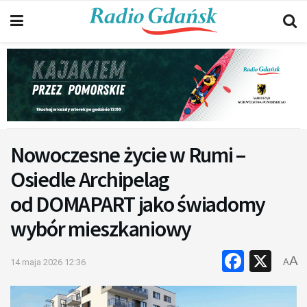
Nowoczesne życie w Rumi –
Osiedle Archipelag
od DOMAPART jako świadomy
wybór mieszkaniowy
Faceb
X
A
14 maja 2026 12:36
A