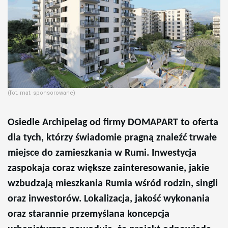
(fot. mat. sponsorowane)
Osiedle Archipelag od
firmy
DOMAPART to
oferta
dla
tych,
którzy
świadomie
pragną
znaleźć
trwałe
miejsce
do
zamieszkania
w Rumi. Inwestycja
zaspokaja
coraz
większe
zainteresowanie, jakie
wzbudzają
mieszkania Rumia
wśród rodzin, singli
oraz
inwestorów. Lokalizacja,
jakość
wykonania
oraz
starannie
przemyślana koncepcja