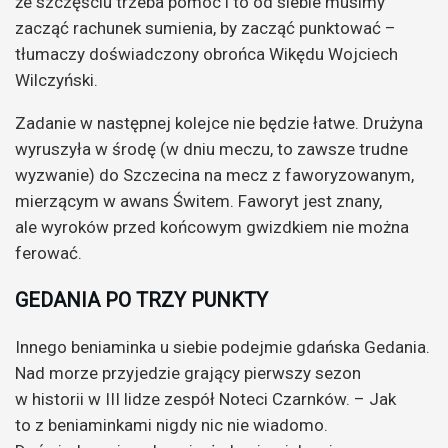
że szczęściu trzeba pomóc i to od siebie musimy
zacząć rachunek sumienia, by zacząć punktować –
tłumaczy doświadczony obrońca Wikędu Wojciech
Wilczyński.
Zadanie w następnej kolejce nie będzie łatwe. Drużyna
wyruszyła w środę (w dniu meczu, to zawsze trudne
wyzwanie) do Szczecina na mecz z faworyzowanym,
mierzącym w awans Świtem. Faworyt jest znany,
ale wyroków przed końcowym gwizdkiem nie można
ferować.
GEDANIA PO TRZY PUNKTY
Innego beniaminka u siebie podejmie gdańska Gedania.
Nad morze przyjedzie grający pierwszy sezon
w historii w III lidze zespół Noteci Czarnków. – Jak
to z beniaminkami nigdy nic nie wiadomo.