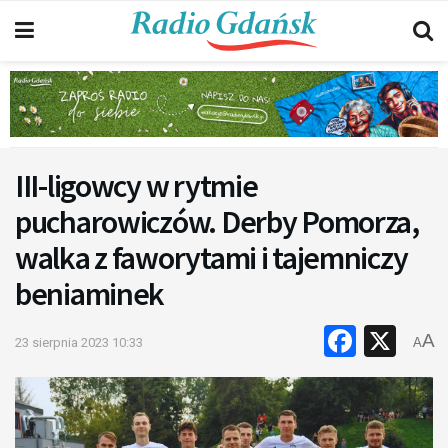
III-ligowcy w rytmie
pucharowiczów. Derby Pomorza,
walka z faworytami i tajemniczy
beniaminek
Faceb
X
A
23 sierpnia 2023 10:33
A