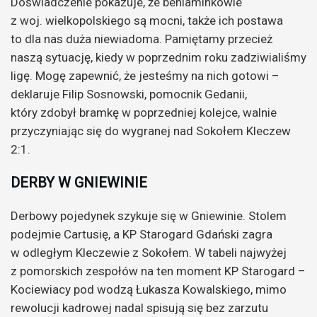
Doświadczenie pokazuje, że beniaminkowie
z woj. wielkopolskiego są mocni, także ich postawa
to dla nas duża niewiadoma. Pamiętamy przecież
naszą sytuację, kiedy w poprzednim roku zadziwialiśmy
ligę. Mogę zapewnić, że jesteśmy na nich gotowi –
deklaruje Filip Sosnowski, pomocnik Gedanii,
który zdobył bramkę w poprzedniej kolejce, walnie
przyczyniając się do wygranej nad Sokołem Kleczew
2:1.
DERBY W GNIEWINIE
Derbowy pojedynek szykuje się w Gniewinie. Stolem
podejmie Cartusię, a KP Starogard Gdański zagra
w odległym Kleczewie z Sokołem. W tabeli najwyżej
z pomorskich zespołów na ten moment KP Starogard –
Kociewiacy pod wodzą Łukasza Kowalskiego, mimo
rewolucji kadrowej nadal spisują się bez zarzutu