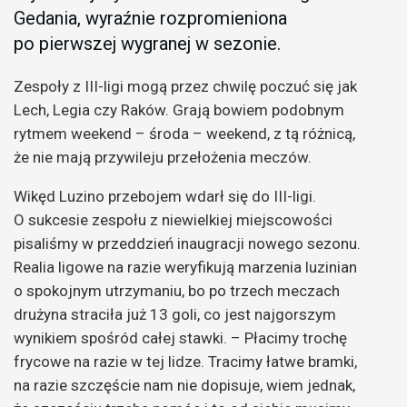
Gedania, wyraźnie rozpromieniona
po pierwszej wygranej w sezonie.
Zespoły z III-ligi mogą przez chwilę poczuć się jak
Lech, Legia czy Raków. Grają bowiem podobnym
rytmem weekend – środa – weekend, z tą różnicą,
że nie mają przywileju przełożenia meczów.
Wikęd Luzino przebojem wdarł się do III-ligi.
O sukcesie zespołu z niewielkiej miejscowości
pisaliśmy w przeddzień inaugracji nowego sezonu.
Realia ligowe na razie weryfikują marzenia luzinian
o spokojnym utrzymaniu, bo po trzech meczach
drużyna straciła już 13 goli, co jest najgorszym
wynikiem spośród całej stawki. – Płacimy trochę
frycowe na razie w tej lidze. Tracimy łatwe bramki,
na razie szczęście nam nie dopisuje, wiem jednak,