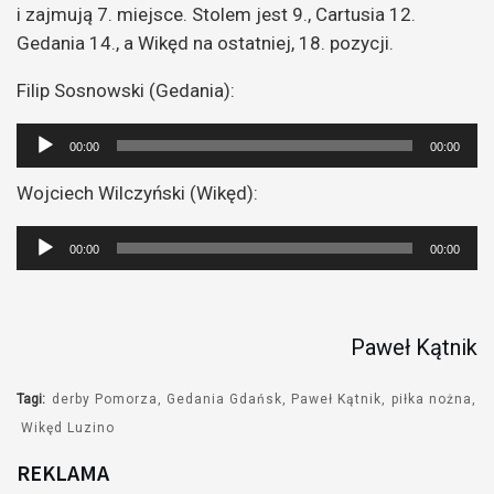
i zajmują 7. miejsce. Stolem jest 9., Cartusia 12.
Gedania 14., a Wikęd na ostatniej, 18. pozycji.
Filip Sosnowski (Gedania):
Odtwarzacz
00:00
00:00
plików
Wojciech Wilczyński (Wikęd):
dźwiękowych
Odtwarzacz
00:00
00:00
plików
dźwiękowych
Paweł Kątnik
Tagi:
derby Pomorza
Gedania Gdańsk
Paweł Kątnik
piłka nożna
Wikęd Luzino
REKLAMA