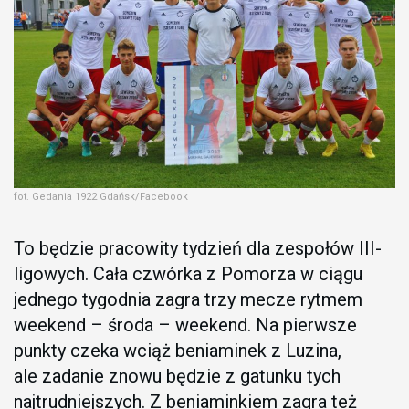
fot. Gedania 1922 Gdańsk/Facebook
To będzie pracowity tydzień dla zespołów III-
ligowych. Cała czwórka z Pomorza w ciągu
jednego tygodnia zagra trzy mecze rytmem
weekend – środa – weekend. Na pierwsze
punkty czeka wciąż beniaminek z Luzina,
ale zadanie znowu będzie z gatunku tych
najtrudniejszych. Z beniaminkiem zagra też