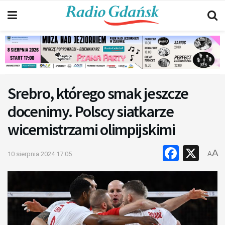
Srebro, którego smak jeszcze
docenimy. Polscy siatkarze
wicemistrzami olimpijskimi
Faceb
X
A
10 sierpnia 2024 17:05
A