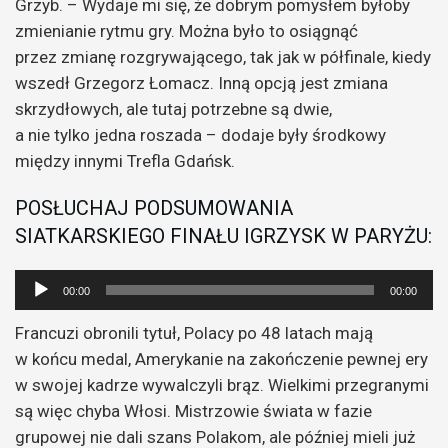
Grzyb. – Wydaje mi się, że dobrym pomysłem byłoby
zmienianie rytmu gry. Można było to osiągnąć
przez zmianę rozgrywającego, tak jak w półfinale, kiedy
wszedł Grzegorz Łomacz. Inną opcją jest zmiana
skrzydłowych, ale tutaj potrzebne są dwie,
a nie tylko jedna roszada – dodaje były środkowy
między innymi Trefla Gdańsk.
POSŁUCHAJ PODSUMOWANIA
SIATKARSKIEGO FINAŁU IGRZYSK W PARYŻU:
Odtwarzacz
00:00
00:00
plików
Francuzi obronili tytuł, Polacy po 48 latach mają
dźwiękowych
w końcu medal, Amerykanie na zakończenie pewnej ery
w swojej kadrze wywalczyli brąz. Wielkimi przegranymi
są więc chyba Włosi. Mistrzowie świata w fazie
grupowej nie dali szans Polakom, ale później mieli już