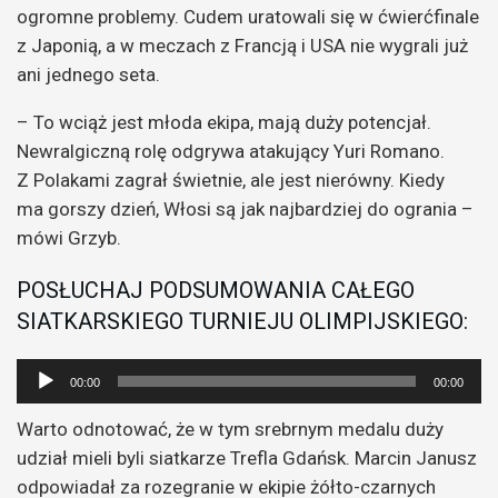
ogromne problemy. Cudem uratowali się w ćwierćfinale
z Japonią, a w meczach z Francją i USA nie wygrali już
ani jednego seta.
– To wciąż jest młoda ekipa, mają duży potencjał.
Newralgiczną rolę odgrywa atakujący Yuri Romano.
Z Polakami zagrał świetnie, ale jest nierówny. Kiedy
ma gorszy dzień, Włosi są jak najbardziej do ogrania –
mówi Grzyb.
POSŁUCHAJ PODSUMOWANIA CAŁEGO
SIATKARSKIEGO TURNIEJU OLIMPIJSKIEGO:
Odtwarzacz
00:00
00:00
plików
Warto odnotować, że w tym srebrnym medalu duży
dźwiękowych
udział mieli byli siatkarze Trefla Gdańsk. Marcin Janusz
odpowiadał za rozegranie w ekipie żółto-czarnych