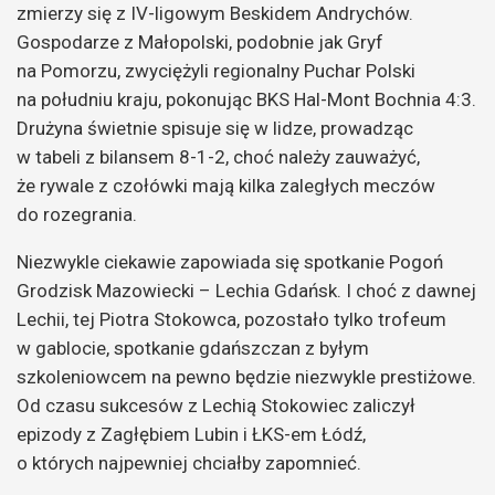
zmierzy się z IV-ligowym Beskidem Andrychów.
Gospodarze z Małopolski, podobnie jak Gryf
na Pomorzu, zwyciężyli regionalny Puchar Polski
na południu kraju, pokonując BKS Hal-Mont Bochnia 4:3.
Drużyna świetnie spisuje się w lidze, prowadząc
w tabeli z bilansem 8-1-2, choć należy zauważyć,
że rywale z czołówki mają kilka zaległych meczów
do rozegrania.
Niezwykle ciekawie zapowiada się spotkanie Pogoń
Grodzisk Mazowiecki – Lechia Gdańsk. I choć z dawnej
Lechii, tej Piotra Stokowca, pozostało tylko trofeum
w gablocie, spotkanie gdańszczan z byłym
szkoleniowcem na pewno będzie niezwykle prestiżowe.
Od czasu sukcesów z Lechią Stokowiec zaliczył
epizody z Zagłębiem Lubin i ŁKS-em Łódź,
o których najpewniej chciałby zapomnieć.