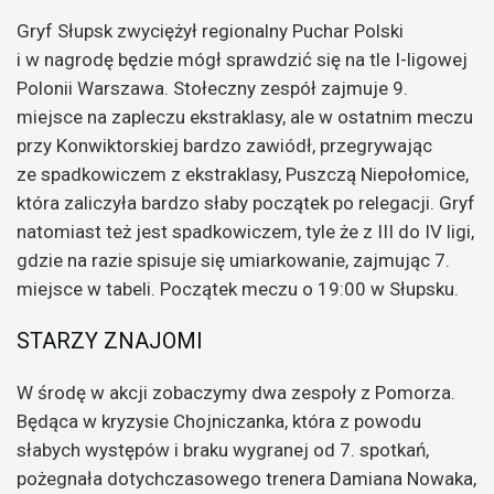
Gryf Słupsk zwyciężył regionalny Puchar Polski
i w nagrodę będzie mógł sprawdzić się na tle I-ligowej
Polonii Warszawa. Stołeczny zespół zajmuje 9.
miejsce na zapleczu ekstraklasy, ale w ostatnim meczu
przy Konwiktorskiej bardzo zawiódł, przegrywając
ze spadkowiczem z ekstraklasy, Puszczą Niepołomice,
która zaliczyła bardzo słaby początek po relegacji. Gryf
natomiast też jest spadkowiczem, tyle że z III do IV ligi,
gdzie na razie spisuje się umiarkowanie, zajmując 7.
miejsce w tabeli. Początek meczu o 19:00 w Słupsku.
STARZY ZNAJOMI
W środę w akcji zobaczymy dwa zespoły z Pomorza.
Będąca w kryzysie Chojniczanka, która z powodu
słabych występów i braku wygranej od 7. spotkań,
pożegnała dotychczasowego trenera Damiana Nowaka,