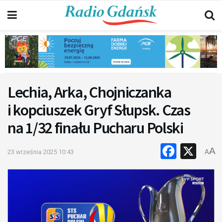
Lechia, Arka, Chojniczanka
i kopciuszek Gryf Słupsk. Czas
na 1/32 finału Pucharu Polski
Faceb
X
A
23 września 2025 10:43
A