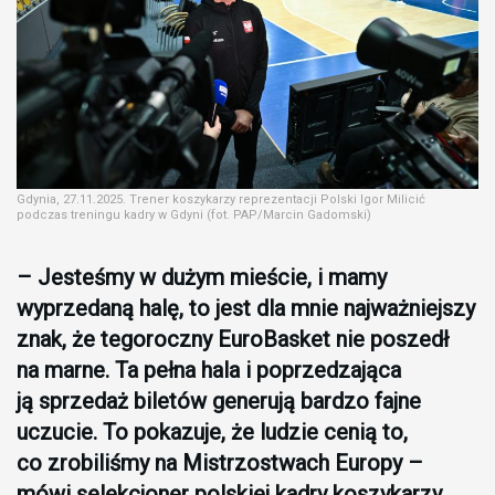
Gdynia, 27.11.2025. Trener koszykarzy reprezentacji Polski Igor Milicić
podczas treningu kadry w Gdyni (fot. PAP/Marcin Gadomski)
– Jesteśmy w dużym mieście, i mamy
wyprzedaną halę, to jest dla mnie najważniejszy
znak, że tegoroczny EuroBasket nie poszedł
na marne. Ta pełna hala i poprzedzająca
ją sprzedaż biletów generują bardzo fajne
uczucie. To pokazuje, że ludzie cenią to,
co zrobiliśmy na Mistrzostwach Europy –
mówi selekcjoner polskiej kadry koszykarzy