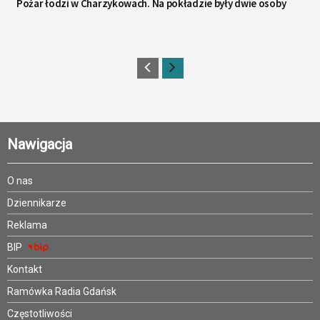
Pożar łodzi w Charzykowach. Na pokładzie były dwie osoby
Nawigacja
O nas
Dziennikarze
Reklama
BIP
Kontakt
Ramówka Radia Gdańsk
Częstotliwości