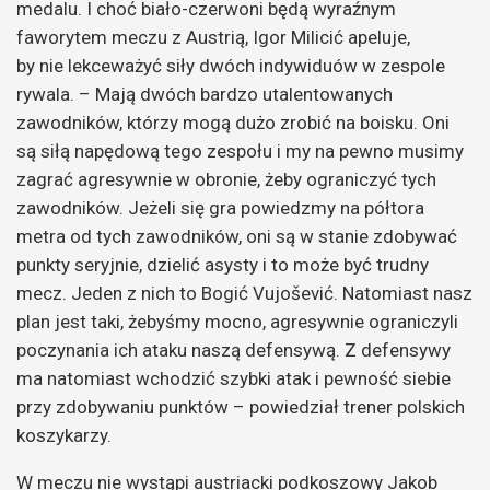
medalu. I choć biało-czerwoni będą wyraźnym
faworytem meczu z Austrią, Igor Milicić apeluje,
by nie lekceważyć siły dwóch indywiduów w zespole
rywala. –
Mają dwóch bardzo utalentowanych
zawodników, którzy mogą dużo zrobić na boisku. Oni
są siłą napędową tego zespołu i my na pewno musimy
zagrać agresywnie w obronie, żeby ograniczyć tych
zawodników. Jeżeli się gra powiedzmy na półtora
metra od tych zawodników, oni są w stanie zdobywać
punkty seryjnie, dzielić asysty i to może być trudny
mecz. Jeden z nich to Bogić Vujošević. Natomiast nasz
plan jest taki, żebyśmy mocno, agresywnie ograniczyli
poczynania ich ataku naszą defensywą. Z defensywy
ma natomiast wchodzić szybki atak i pewność siebie
przy zdobywaniu punktów
– powiedział trener polskich
koszykarzy.
W meczu nie wystąpi austriacki podkoszowy Jakob