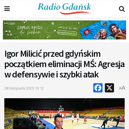
Igor Milicić przed gdyńskim
początkiem eliminacji MŚ: Agresja
w defensywie i szybki atak
Faceb
X
A
28 listopada 2025 13:12
A