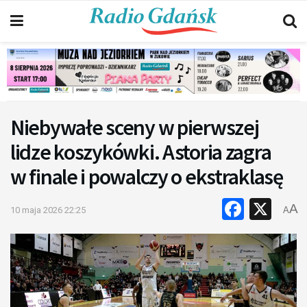
Niebywałe sceny w pierwszej
lidze koszykówki. Astoria zagra
w finale i powalczy o ekstraklasę
Faceb
X
A
10 maja 2026 22:25
A