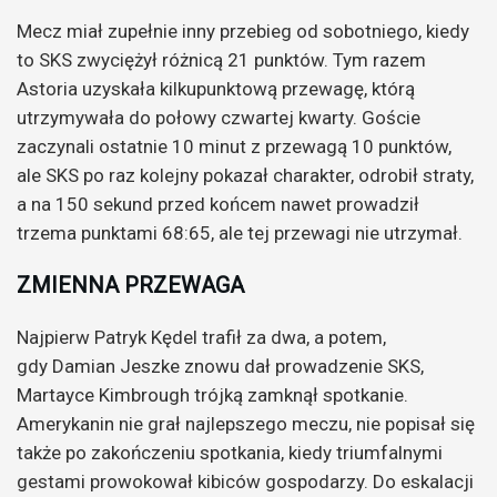
Mecz miał zupełnie inny przebieg od sobotniego, kiedy
to SKS zwyciężył różnicą 21 punktów. Tym razem
Astoria uzyskała kilkupunktową przewagę, którą
utrzymywała do połowy czwartej kwarty. Goście
zaczynali ostatnie 10 minut z przewagą 10 punktów,
ale SKS po raz kolejny pokazał charakter, odrobił straty,
a na 150 sekund przed końcem nawet prowadził
trzema punktami 68:65, ale tej przewagi nie utrzymał.
ZMIENNA PRZEWAGA
Najpierw Patryk Kędel trafił za dwa, a potem,
gdy Damian Jeszke znowu dał prowadzenie SKS,
Martayce Kimbrough trójką zamknął spotkanie.
Amerykanin nie grał najlepszego meczu, nie popisał się
także po zakończeniu spotkania, kiedy triumfalnymi
gestami prowokował kibiców gospodarzy. Do eskalacji