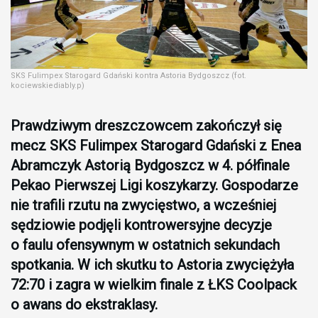
SKS Fulimpex Starogard Gdański kontra Astoria Bydgoszcz (fot.
kociewskiediably.p)
Prawdziwym dreszczowcem zakończył się
mecz SKS Fulimpex Starogard Gdański z Enea
Abramczyk Astorią Bydgoszcz w 4. półfinale
Pekao Pierwszej Ligi koszykarzy. Gospodarze
nie trafili rzutu na zwycięstwo, a wcześniej
sędziowie podjęli kontrowersyjne decyzje
o faulu ofensywnym w ostatnich sekundach
spotkania. W ich skutku to Astoria zwyciężyła
72:70 i zagra w wielkim finale z ŁKS Coolpack
o awans do ekstraklasy.