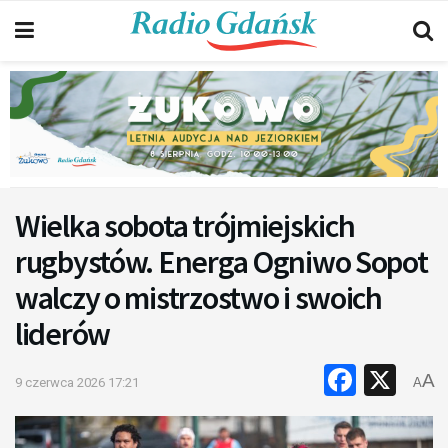
Wielka sobota trójmiejskich
rugbystów. Energa Ogniwo Sopot
walczy o mistrzostwo i swoich
liderów
Faceb
X
A
9 czerwca 2026 17:21
A