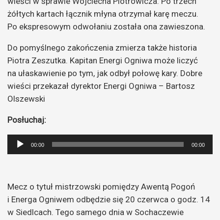
wieści w sprawie Wojciecha Piotrowicza. Po trzech
żółtych kartach łącznik młyna otrzymał karę meczu.
Po ekspresowym odwołaniu została ona zawieszona.
Do pomyślnego zakończenia zmierza także historia
Piotra Zeszutka. Kapitan Energi Ogniwa może liczyć
na ułaskawienie po tym, jak odbył połowę kary. Dobre
wieści przekazał dyrektor Energi Ogniwa – Bartosz
Olszewski
Posłuchaj:
Odtwarzacz
00:00
00:00
plików
dźwiękowych
Mecz o tytuł mistrzowski pomiędzy Awentą Pogoń
i Energa Ogniwem odbędzie się 20 czerwca o godz. 14
w Siedlcach. Tego samego dnia w Sochaczewie