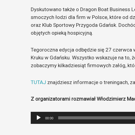
Dyskutowano także o Dragon Boat Business 
smoczych łodzi dla firm w Polsce, które od d
oraz Klub Sportowy Przygoda Gdańsk. Dochód 
objętych opieką hospicyjną.
Tegoroczna edycja odbędzie się 27 czerwca w
Kruku w Gdańsku. Wszystko wskazuje na to, że 
zobaczymy kilkadziesiąt firmowych załóg, kt
TUTAJ
znajdziesz informacje o treningach, za
Z organizatorami rozmawiał Włodzimierz Mac
Odtwarzacz
00:00
plików
dźwiękowych