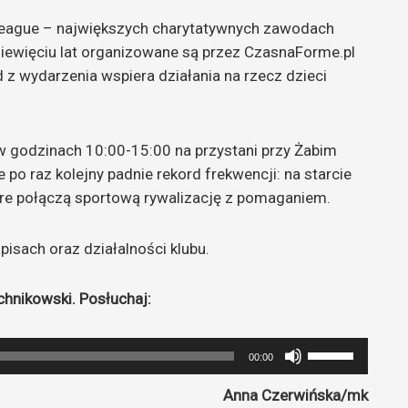
League – największych charytatywnych zawodach
ziewięciu lat organizowane są przez CzasnaForme.pl
z wydarzenia wspiera działania na rzecz dzieci
 godzinach 10:00-15:00 na przystani przy Żabim
po raz kolejny padnie rekord frekwencji: na starcie
óre połączą sportową rywalizację z pomaganiem.
pisach oraz działalności klubu.
hnikowski. Posłuchaj:
Używaj
00:00
strzałek
Anna Czerwińska/mk
do