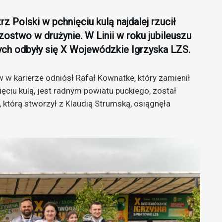
z Polski w pchnięciu kulą najdalej rzucił
stwo w drużynie. W Linii w roku jubileuszu
h odbyły się X Wojewódzkie Igrzyska LZS.
 w karierze odniósł Rafał Kownatke, który zamienił
ęciu kulą, jest radnym powiatu puckiego, został
 którą stworzył z Klaudią Strumską, osiągnęła