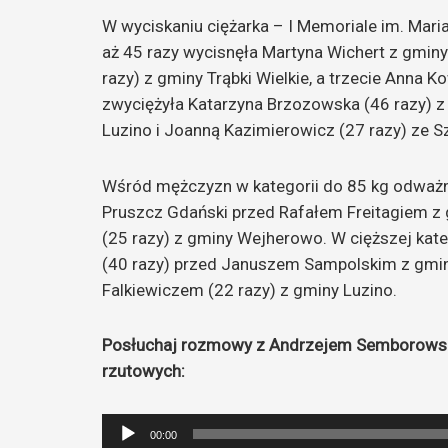
W wyciskaniu ciężarka – I Memoriale im. Mari
aż 45 razy wycisnęła Martyna Wichert z gminy
razy) z gminy Trąbki Wielkie, a trzecie Anna 
zwyciężyła Katarzyna Brzozowska (46 razy) z
Luzino i Joanną Kazimierowicz (27 razy) ze S
Wśród mężczyzn w kategorii do 85 kg odważni
Pruszcz Gdański przed Rafałem Freitagiem z
(25 razy) z gminy Wejherowo. W cięższej kate
(40 razy) przed Januszem Sampolskim z gmin
Falkiewiczem (22 razy) z gminy Luzino.
Posłuchaj rozmowy z Andrzejem Semborowsk
rzutowych:
Odtwarzacz
00:00