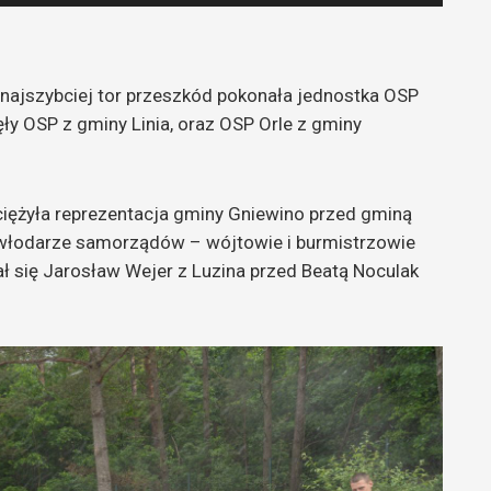
strzałek
do
góry
oraz
ajszybciej tor przeszkód pokonała jednostka OSP
do
ły OSP z gminy Linia, oraz OSP Orle z gminy
dołu
aby
zwiększyć
iężyła reprezentacja gminy Gniewino przed gminą
lub
e włodarze samorządów – wójtowie i burmistrzowie
zmniejszyć
ł się Jarosław Wejer z Luzina przed Beatą Noculak
głośność.