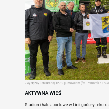
Zwycięzcy konkurencji rzutu gumowcem (fot. Pomorskie LZS/
AKTYWNA WIEŚ
Stadion i hale sportowe w Linii gościły rek