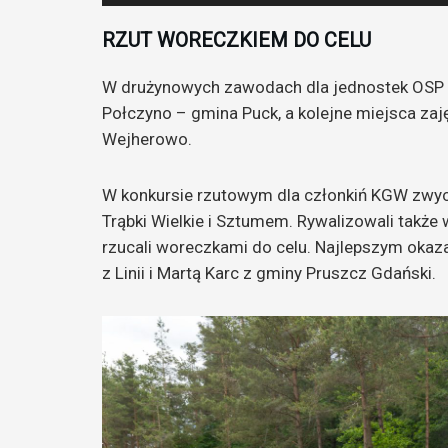
plików
dźwiękowych
RZUT WORECZKIEM DO CELU
W drużynowych zawodach dla jednostek OSP n
Połczyno – gmina Puck, a kolejne miejsca zaję
Wejherowo.
W konkursie rzutowym dla członkiń KGW zwyc
Trąbki Wielkie i Sztumem. Rywalizowali takż
rzucali woreczkami do celu. Najlepszym okaza
z Linii i Martą Karc z gminy Pruszcz Gdański.