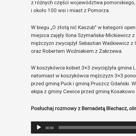
z różnych części województwa pomorskiego,
i około 100 wsi i miast z Pomorza.
W biegu „O złotą nić Kaszub” w kategorii open 
miejsca zajęły Ilona Szymańska-Mickiewicz z
mężczyzn zwyciężył Sebastian Waśkiewicz z 
oraz Robertem Woźniakiem z Zakrzewa.
W koszykówce kobiet 3×3 zwyciężyła gmina L
natomiast w koszykówce mężczyzn 3×3 ponow
przed gminą Puck i gminą Pruszcz Gdański. W 
ekipa z gminy Cewice przed gminą Kosakowo
Posłuchaj rozmowy z Bernadetą Blechacz, oli
Odtwarzacz
00:00
plików