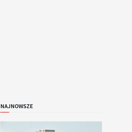
k
NAJNOWSZE