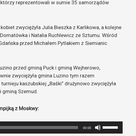
 którzy reprezentowali w sumie 35 samorządów
kobiet zwyciężyła Julia Bieszka z Karlikowa, a kolejne
 Domatówka i Natalia Ruchlewicz ze Sztumu. Wśród
Gdańska przed Michałem Pytlakiem z Siemianic
uzino przed gminą Puck i gminą Wejherowo,
nie zwyciężyła gmina Luzino tym razem
turnieju kaszubskiej „Baśki” drużynowo zwyciężyła
 i gminą Szemud.
mpijką z Moskwy:
Używaj
00:00
strzałek