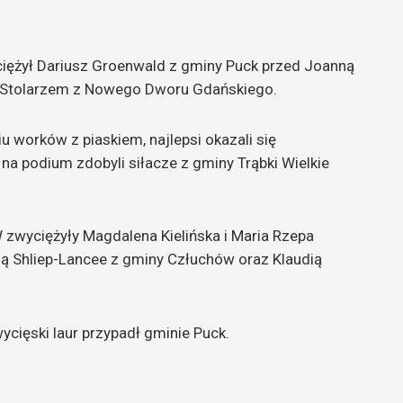
do
góry
oraz
ciężył Dariusz Groenwald z gminy Puck przed Joanną
do
 Stolarzem z Nowego Dworu Gdańskiego.
dołu
aby
u worków z piaskiem, najlepsi okazali się
zwiększyć
na podium zdobyli siłacze z gminy Trąbki Wielkie
lub
zmniejszyć
głośność.
 zwyciężyły Magdalena Kielińska i Maria Rzepa
ngą Shliep-Lancee z gminy Człuchów oraz Klaudią
wycięski laur przypadł gminie Puck.