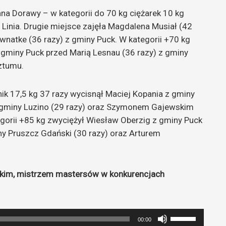
ana Dorawy – w kategorii do 70 kg ciężarek 10 kg
 Linia. Drugie miejsce zajęła Magdalena Musiał (42
Kownatke (36 razy) z gminy Puck. W kategorii +70 kg
 gminy Puck przed Marią Lesnau (36 razy) z gminy
ztumu.
k 17,5 kg 37 razy wycisnął Maciej Kopania z gminy
 gminy Luzino (29 razy) oraz Szymonem Gajewskim
gorii +85 kg zwyciężył Wiesław Oberzig z gminy Puck
y Pruszcz Gdański (30 razy) oraz Arturem
im, mistrzem mastersów w konkurencjach
Używaj
00:00