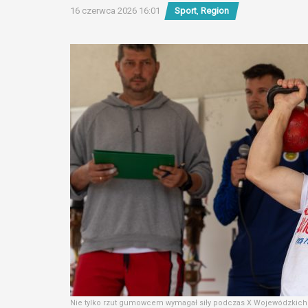
16 czerwca 2026 16:01
Sport
,
Region
Nie tylko rzut gumowcem wymagał siły podczas X Wojewódzkich 