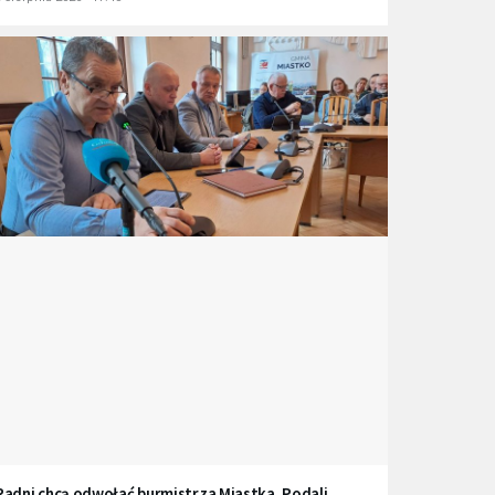
Radni chcą odwołać burmistrza Miastka. Podali