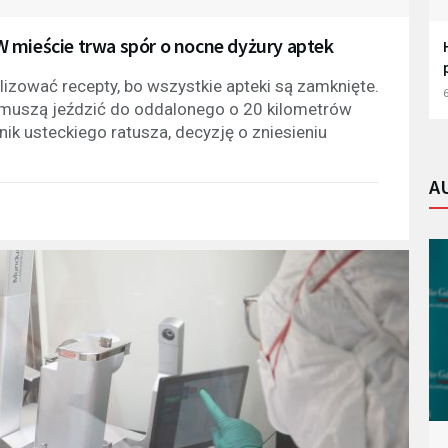
 mieście trwa spór o nocne dyżury aptek
izować recepty, bo wszystkie apteki są zamknięte.
6
i muszą jeździć do oddalonego o 20 kilometrów
nik usteckiego ratusza, decyzję o zniesieniu
A