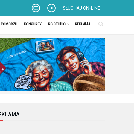
SŁUCHAJ ON-LINE
A POMORZU
KONKURSY
RG STUDIO
REKLAMA
EKLAMA