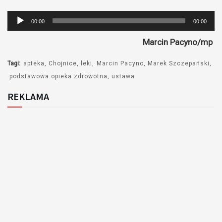
Odtwarzacz
00:00
00:00
plików
Marcin Pacyno/mp
dźwiękowych
Tagi:
apteka
Chojnice
leki
Marcin Pacyno
Marek Szczepański
podstawowa opieka zdrowotna
ustawa
REKLAMA