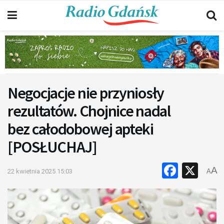
Negocjacje nie przyniosły
rezultatów. Chojnice nadal
bez całodobowej apteki
[POSŁUCHAJ]
Faceb
X
A
22 kwietnia 2025 15:03
A