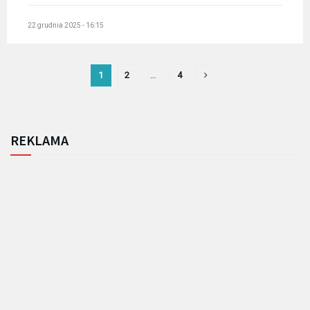
22 grudnia 2025 - 16:15
1
2
…
4
REKLAMA