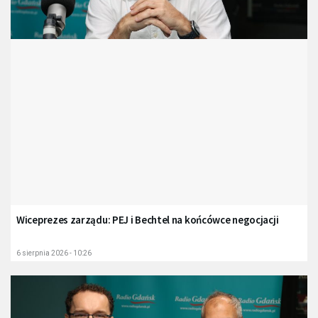
Wiceprezes zarządu: PEJ i Bechtel na końcówce negocjacji
6 sierpnia 2026 - 10:26