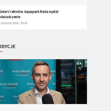
Śmierć rekinów. Aquapark Reda wydał
oświadczenie
 sierpnia 2026 - 20:45
UDYCJE