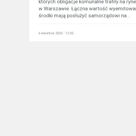
których obligacje komunalne trafiły na ry
w Warszawie. Łączna wartość wyemitowanyc
środki mają posłużyć samorządowi na...
6 kwietnia 2025 - 12:05