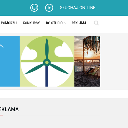
SŁUCHAJ ON-LINE
A POMORZU
KONKURSY
RG STUDIO
REKLAMA
EKLAMA