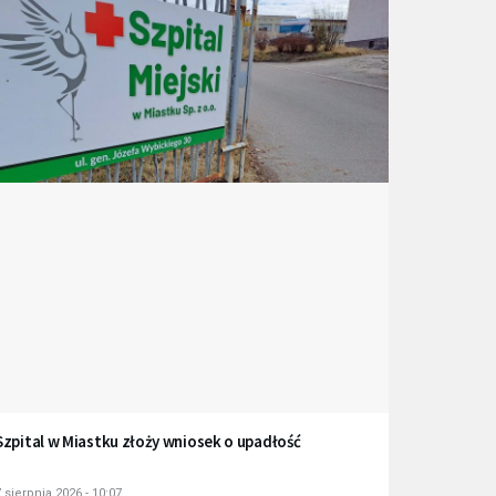
Szpital w Miastku złoży wniosek o upadłość
 sierpnia 2026 - 10:07