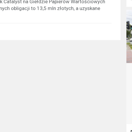
nek Catalyst na Giełdzie Papierów Wartościowych
h obligacji to 13,5 mln złotych, a uzyskane