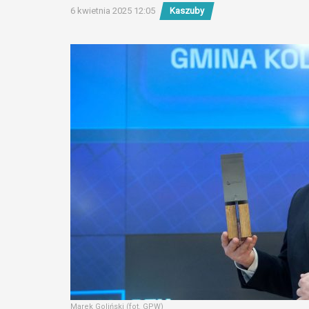
6 kwietnia 2025 12:05
Kaszuby
Marek Goliński (fot. GPW)