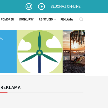
SŁUCHAJ ON-LINE
A POMORZU
KONKURSY
RG STUDIO
REKLAMA
REKLAMA