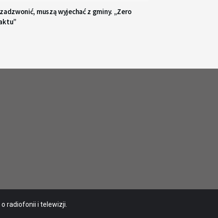
 zadzwonić, muszą wyjechać z gminy. „Zero
aktu”
radiofonii i telewizji.