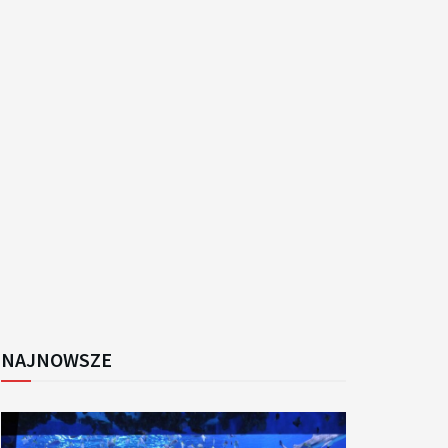
k
NAJNOWSZE