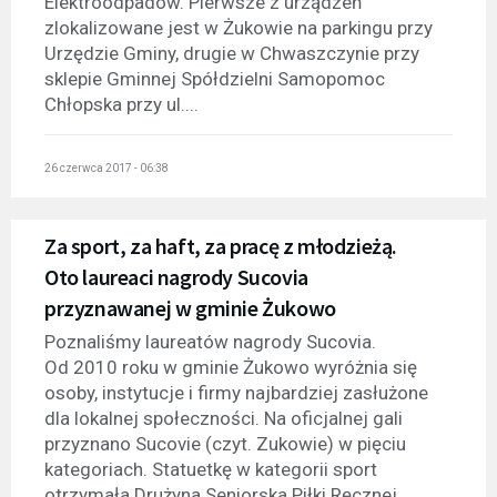
Elektroodpadów. Pierwsze z urządzeń
zlokalizowane jest w Żukowie na parkingu przy
Urzędzie Gminy, drugie w Chwaszczynie przy
sklepie Gminnej Spółdzielni Samopomoc
Chłopska przy ul....
26 czerwca 2017 - 06:38
Za sport, za haft, za pracę z młodzieżą.
Oto laureaci nagrody Sucovia
przyznawanej w gminie Żukowo
Poznaliśmy laureatów nagrody Sucovia.
Od 2010 roku w gminie Żukowo wyróżnia się
osoby, instytucje i firmy najbardziej zasłużone
dla lokalnej społeczności. Na oficjalnej gali
przyznano Sucovie (czyt. Zukowie) w pięciu
kategoriach. Statuetkę w kategorii sport
otrzymała Drużyna Seniorska Piłki Ręcznej...