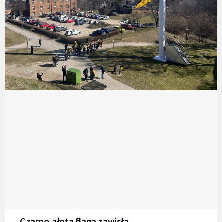
Czarno-złota flaga zawisła