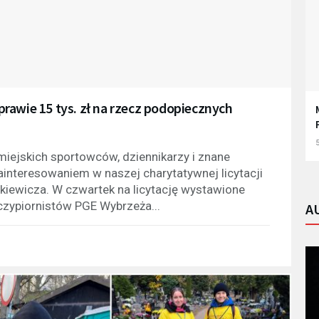
rawie 15 tys. zł na rzecz podopiecznych
5
iejskich sportowców, dziennikarzy i znane
nteresowaniem w naszej charytatywnej licytacji
kiewicza. W czwartek na licytację wystawione
zczypiornistów PGE Wybrzeża...
A