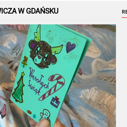
EWICZA W GDAŃSKU
R