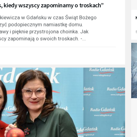
s, kiedy wszyscy zapominamy o troskach”
tkiewicza w Gdańsku w czas Świąt Bożego
orzyć podopiecznym namiastkę domu.
wy i pięknie przystrojona choinka. Jak
5
cy zapominają o swoich troskach. -...