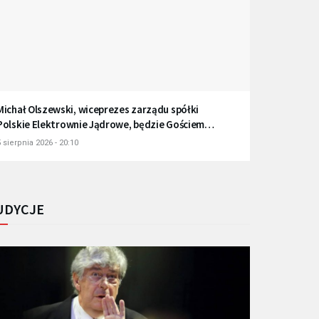
Michał Olszewski, wiceprezes zarządu spółki
Polskie Elektrownie Jądrowe, będzie Gościem
Radia Gdańsk
 sierpnia 2026 - 20:10
UDYCJE