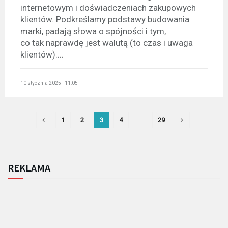
internetowym i doświadczeniach zakupowych
klientów. Podkreślamy podstawy budowania
marki, padają słowa o spójności i tym,
co tak naprawdę jest walutą (to czas i uwaga
klientów)....
10 stycznia 2025 - 11:05
1
2
3
4
…
29
REKLAMA