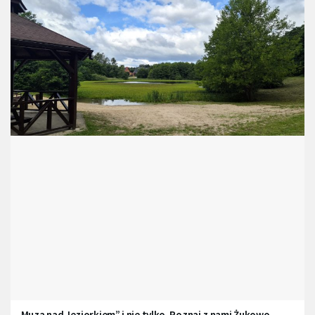
„Muza nad Jeziorkiem” i nie tylko. Poznaj z nami Żukowo