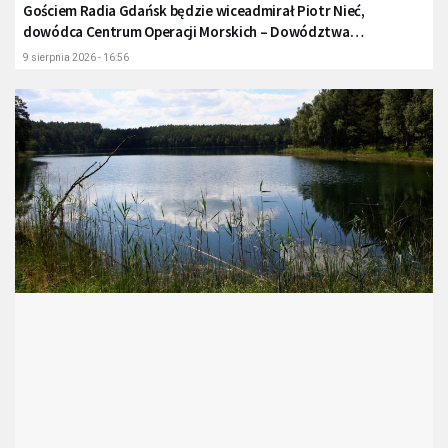
Gościem Radia Gdańsk będzie wiceadmirał Piotr Nieć,
dowódca Centrum Operacji Morskich – Dowództwa
Komponentu Morskiego
9 sierpnia 2026 - 16:56