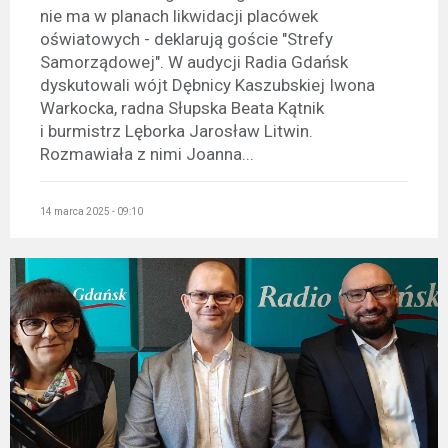
nie ma w planach likwidacji placówek
oświatowych - deklarują goście "Strefy
Samorządowej". W audycji Radia Gdańsk
dyskutowali wójt Dębnicy Kaszubskiej Iwona
Warkocka, radna Słupska Beata Kątnik
i burmistrz Lęborka Jarosław Litwin.
Rozmawiała z nimi Joanna...
14 marca 2025 - 09:10