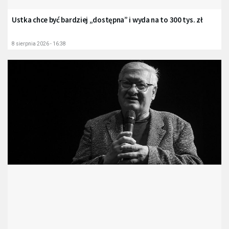
Ustka chce być bardziej „dostępna” i wyda na to 300 tys. zł
8 sierpnia 2026 - 16:38