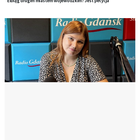
Elbląg drugim miastem wojewódzkim? Jest petycja