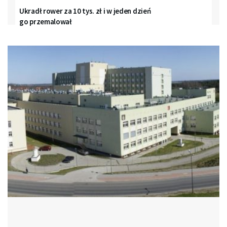
Ukradł rower za 10 tys. zł i w jeden dzień
go przemalował