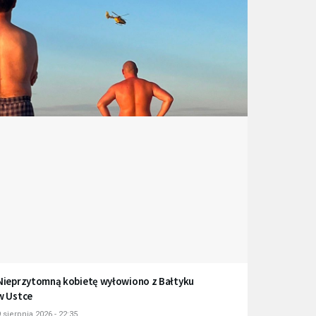
Nieprzytomną kobietę wyłowiono z Bałtyku
w Ustce
 sierpnia 2026 - 22:35