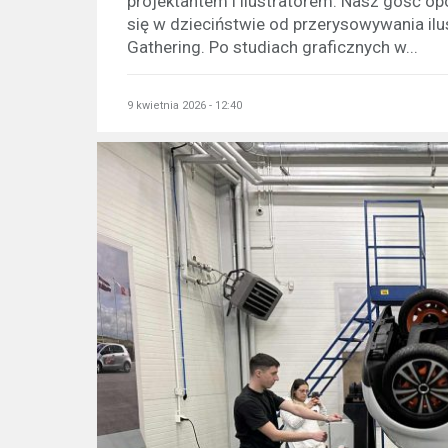
projektantem i ilustratorem. Nasz gość op
się w dzieciństwie od przerysowywania ilust
Gathering. Po studiach graficznych w...
9 kwietnia 2026 - 12:40