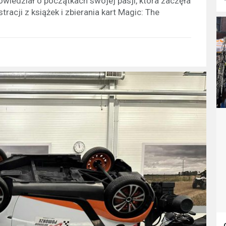
owiedział o początkach swojej pasji, która zaczęła
racji z książek i zbierania kart Magic: The