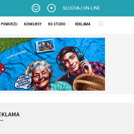
SŁUCHAJ ON-LINE
A POMORZU
KONKURSY
RG STUDIO
REKLAMA
EKLAMA