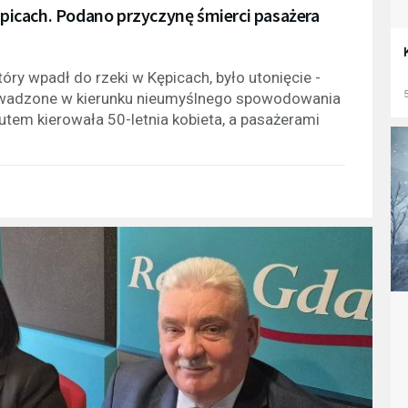
icach. Podano przyczynę śmierci pasażera
ry wpadł do rzeki w Kępicach, było utonięcie -
5
prowadzone w kierunku nieumyślnego spowodowania
utem kierowała 50-letnia kobieta, a pasażerami