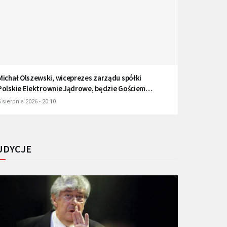
Michał Olszewski, wiceprezes zarządu spółki
Polskie Elektrownie Jądrowe, będzie Gościem
Radia Gdańsk
 sierpnia 2026 - 20:10
UDYCJE