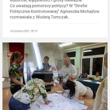
wyborów, wątpliwości i głosy nieważne.
Co uważają pomorscy politycy? W "Strefie
Politycznie Kontrolowanej" Agnieszka Michajłow
rozmawiała z Wioletą Tomczak...
16 czerwca 2025 - 09:10