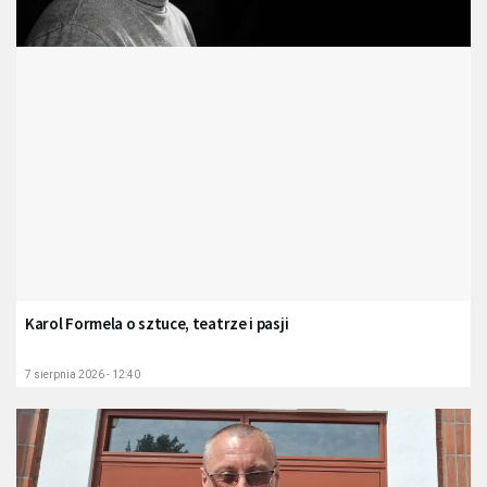
Karol Formela o sztuce, teatrze i pasji
7 sierpnia 2026 - 12:40