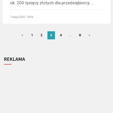
ok. 200 tysięcy złotych dla przedsiębiorcy....
7 maja 2020 - 10:46
1
2
3
4
…
8
REKLAMA