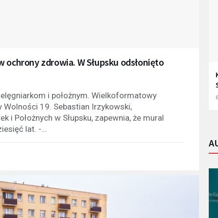
w ochrony zdrowia. W Słupsku odsłonięto
ielęgniarkom i położnym. Wielkoformatowy
6
y Wolności 19. Sebastian Irzykowski,
ek i Położnych w Słupsku, zapewnia, że mural
sięć lat. -...
A