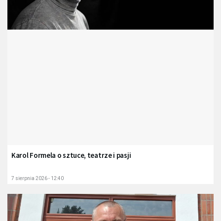
Karol Formela o sztuce, teatrze i pasji
7 sierpnia 2026 - 12:40