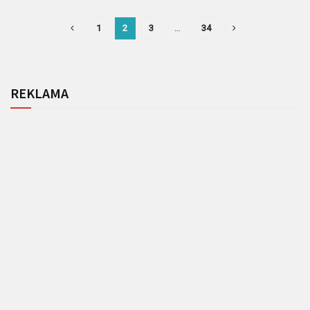
1
2
3
…
34
REKLAMA