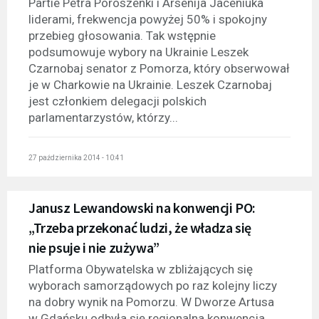
Partie Petra Poroszenki i Arsenija Jaceniuka
liderami, frekwencja powyżej 50% i spokojny
przebieg głosowania. Tak wstępnie
podsumowuje wybory na Ukrainie Leszek
Czarnobaj senator z Pomorza, który obserwował
je w Charkowie na Ukrainie. Leszek Czarnobaj
jest członkiem delegacji polskich
parlamentarzystów, którzy...
27 października 2014 - 10:41
Janusz Lewandowski na konwencji PO:
„Trzeba przekonać ludzi, że władza się
nie psuje i nie zużywa”
Platforma Obywatelska w zbliżających się
wyborach samorządowych po raz kolejny liczy
na dobry wynik na Pomorzu. W Dworze Artusa
w Gdańsku odbyła się regionalna konwencja