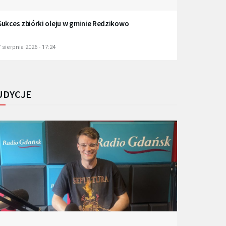
Sukces zbiórki oleju w gminie Redzikowo
 sierpnia 2026 - 17:24
UDYCJE