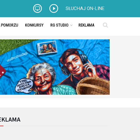
SŁUCHAJ ON-LINE
A POMORZU
KONKURSY
RG STUDIO
REKLAMA
EKLAMA