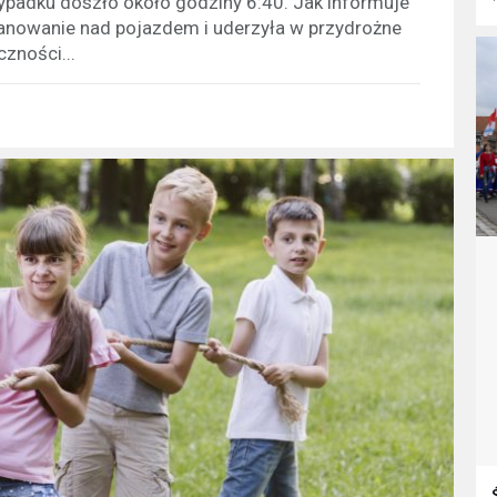
padku doszło około godziny 6:40. Jak informuje
 panowanie nad pojazdem i uderzyła w przydrożne
czności...