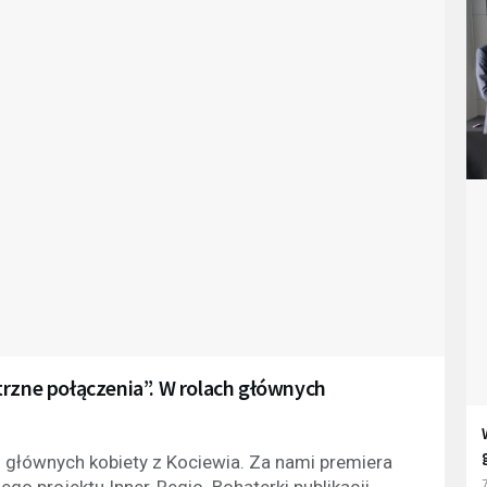
trzne połączenia”. W rolach głównych
ch głównych kobiety z Kociewia. Za nami premiera
ego projektu Inner-Regio. Bohaterki publikacji
7