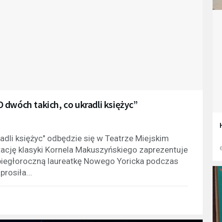
„O dwóch takich, co ukradli księżyc”
adli księżyc" odbędzie się w Teatrze Miejskim
tację klasyki Kornela Makuszyńskiego zaprezentuje
6
biegłoroczną laureatkę Nowego Yoricka podczas
rosiła...