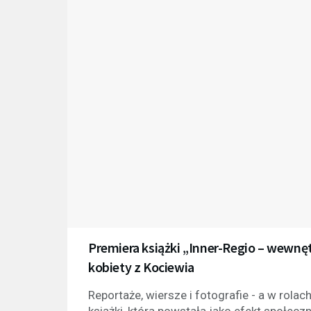
Premiera książki „Inner-Regio – wewnę
kobiety z Kociewia
Reportaże, wiersze i fotografie - a w rola
książki, która powstała jako efekt społeczn