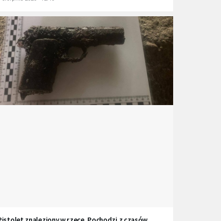
Pistolet znaleziony w rzece. Pochodzi z czasów