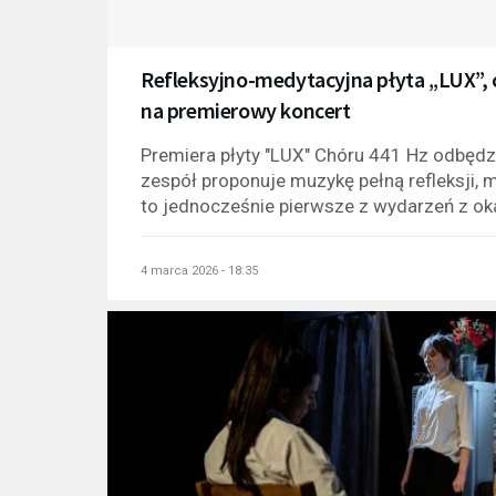
Refleksyjno-medytacyjna płyta „LUX”, c
na premierowy koncert
Premiera płyty "LUX" Chóru 441 Hz odbędz
zespół proponuje muzykę pełną refleksji, m
to jednocześnie pierwsze z wydarzeń z okaz
4 marca 2026 - 18:35