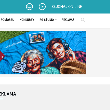
SŁUCHAJ ON-LINE
A POMORZU
KONKURSY
RG STUDIO
REKLAMA
EKLAMA