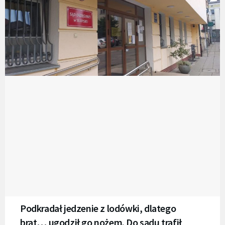
Podkradał jedzenie z lodówki, dlatego
brat… ugodził go nożem. Do sądu trafił