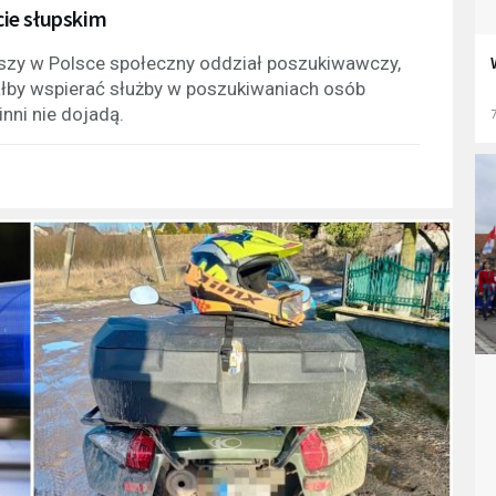
ie słupskim
zy w Polsce społeczny oddział poszukiwawczy,
iałby wspierać służby w poszukiwaniach osób
inni nie dojadą.
7