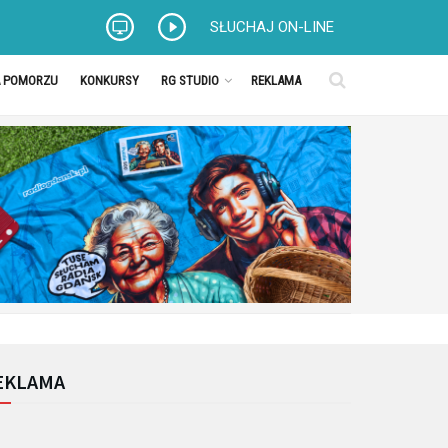
SŁUCHAJ ON-LINE
A POMORZU
KONKURSY
RG STUDIO
REKLAMA
EKLAMA