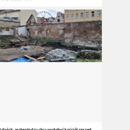
Gdańsk: archeolodzy chcą wydobyć kościół sprzed