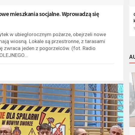
nowe mieszkania socjalne. Wprowadzą się
9
ytek w ubiegłorocznym pożarze, obejrzeli nowe
mają wiosną. Lokale są przestronne, z tarasami
gę zwraca jeden z pogorzelców. (fot. Radio
OLEJNEGO...
A