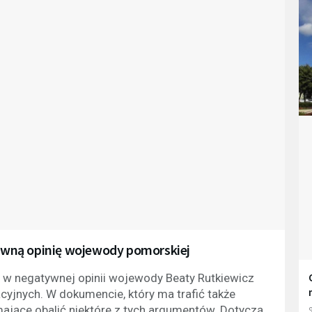
wną opinię wojewody pomorskiej
 w negatywnej opinii wojewody Beaty Rutkiewicz
cyjnych. W dokumencie, który ma trafić także
ające obalić niektóre z tych argumentów. Dotyczą
9