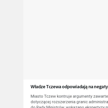
Władze Tczewa odpowiadają na negaty
Miasto Tczew kontruje argumenty zawarte
dotyczącej rozszerzenia granic administra
do Rady Ministrów, wskazano ekspertyzy m