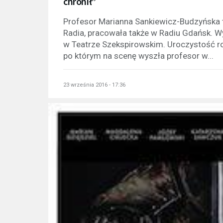
chronił”
Profesor Marianna Sankiewicz-Budzyńska t
Radia, pracowała także w Radiu Gdańsk. Wy
w Teatrze Szekspirowskim. Uroczystość r
po którym na scenę wyszła profesor w...
23 września 2016 - 17:36