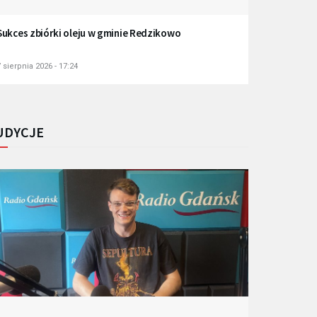
Sukces zbiórki oleju w gminie Redzikowo
 sierpnia 2026 - 17:24
UDYCJE