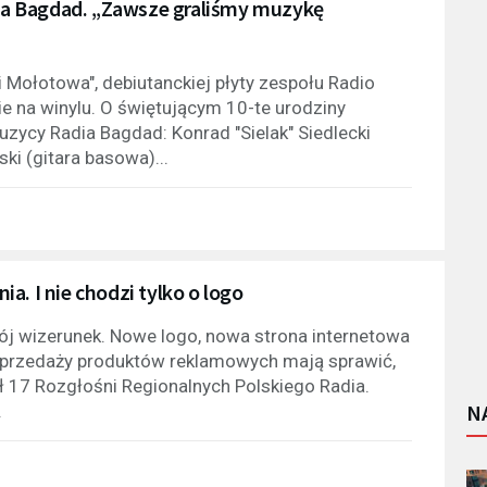
adia Bagdad. „Zawsze graliśmy muzykę
li Mołotowa", debiutanckiej płyty zespołu Radio
e na winylu. O świętującym 10-te urodziny
zycy Radia Bagdad: Konrad "Sielak" Siedlecki
ki (gitara basowa)...
a. I nie chodzi tylko o logo
j wizerunek. Nowe logo, nowa strona internetowa
 sprzedaży produktów reklamowych mają sprawić,
ł 17 Rozgłośni Regionalnych Polskiego Radia.
N
.