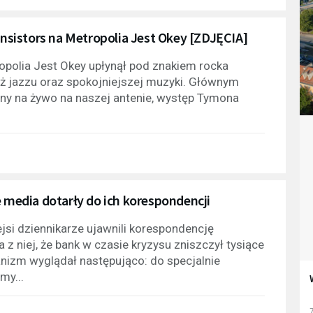
sistors na Metropolia Jest Okey [ZDJĘCIA]
polia Jest Okey upłynął pod znakiem rocka
eż jazzu oraz spokojniejszej muzyki. Głównym
ny na żywo na naszej antenie, występ Tymona
e media dotarły do ich korespondencji
ejsi dziennikarze ujawnili korespondencję
 z niej, że bank w czasie kryzysu zniszczył tysiące
nizm wyglądał następująco: do specjalnie
my...
7