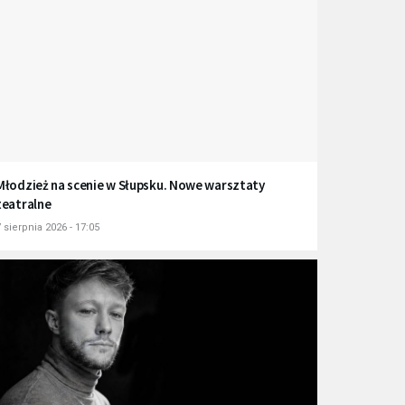
Młodzież na scenie w Słupsku. Nowe warsztaty
teatralne
 sierpnia 2026 - 17:05