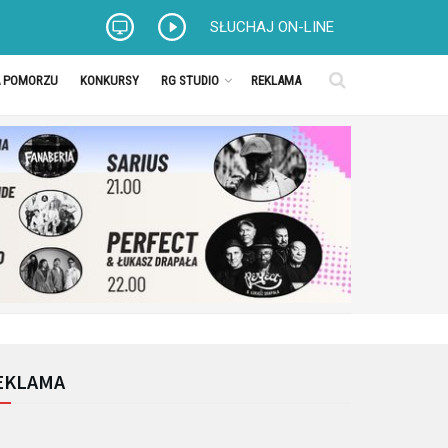
SŁUCHAJ ON-LINE
A POMORZU
KONKURSY
RG STUDIO
REKLAMA
EKLAMA