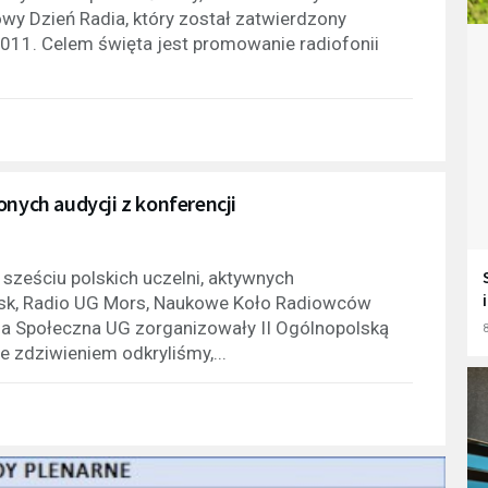
wy Dzień Radia, który został zatwierdzony
11. Celem święta jest promowanie radiofonii
onych audycji z konferencji
 sześciu polskich uczelni, aktywnych
ńsk, Radio UG Mors, Naukowe Koło Radiowców
ja Społeczna UG zorganizowały II Ogólnopolską
8
e zdziwieniem odkryliśmy,...