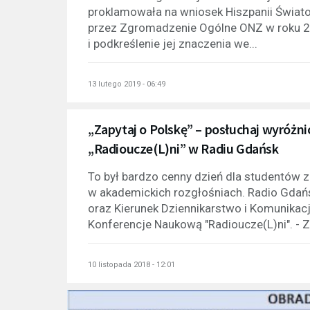
proklamowała na wniosek Hiszpanii Świato
przez Zgromadzenie Ogólne ONZ w roku 20
i podkreślenie jej znaczenia we...
13 lutego 2019 - 06:49
„Zapytaj o Polskę” – posłuchaj wyróżni
„Radioucze(L)ni” w Radiu Gdańsk
To był bardzo cenny dzień dla studentów z
w akademickich rozgłośniach. Radio Gda
oraz Kierunek Dziennikarstwo i Komunikac
Konferencje Naukową "Radioucze(L)ni". - Z
10 listopada 2018 - 12:01