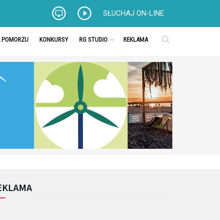
SŁUCHAJ ON-LINE
A POMORZU
KONKURSY
RG STUDIO
REKLAMA
EKLAMA