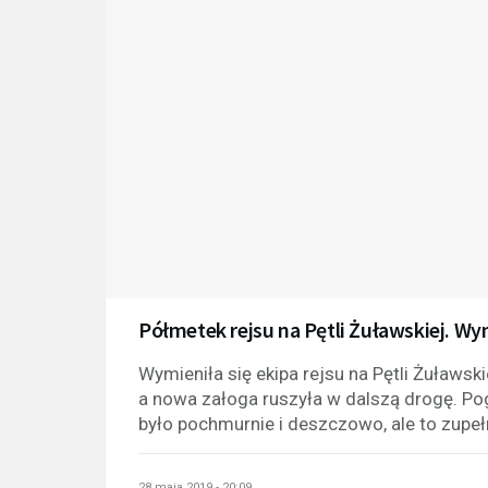
Półmetek rejsu na Pętli Żuławskiej. W
Wymieniła się ekipa rejsu na Pętli Żuławs
a nowa załoga ruszyła w dalszą drogę. Po
było pochmurnie i deszczowo, ale to zupełn
28 maja 2019 - 20:09