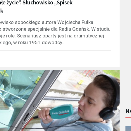
ałe życie”. Słuchowisko „Spisek
sk
wisko sopockiego autora Wojciecha Fułka
o stworzone specjalnie dla Radia Gdańsk. W studiu
e role. Scenariusz oparty jest na dramatycznej
iego, w roku 1951 dowódcy...
N