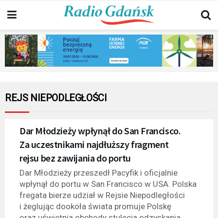
REJS NIEPODLEGŁOŚCI
Dar Młodzieży wpłynął do San Francisco.
Za uczestnikami najdłuższy fragment
rejsu bez zawijania do portu
Dar Młodzieży przeszedł Pacyfik i oficjalnie
wpłynął do portu w San Francisco w USA. Polska
fregata bierze udział w Rejsie Niepodległości
i żeglując dookoła świata promuje Polskę
oraz uświetnia obchody stulecia odzyskania