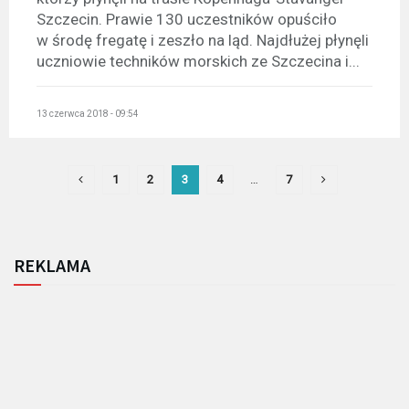
Szczecin. Prawie 130 uczestników opuściło
w środę fregatę i zeszło na ląd. Najdłużej płynęli
uczniowie techników morskich ze Szczecina i...
13 czerwca 2018 - 09:54
1
2
3
4
…
7
REKLAMA