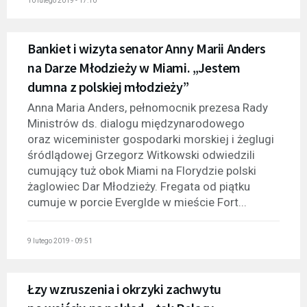
10 lutego 2019 - 17:10
Bankiet i wizyta senator Anny Marii Anders
na Darze Młodzieży w Miami. „Jestem
dumna z polskiej młodzieży”
Anna Maria Anders, pełnomocnik prezesa Rady
Ministrów ds. dialogu międzynarodowego
oraz wiceminister gospodarki morskiej i żeglugi
śródlądowej Grzegorz Witkowski odwiedzili
cumujący tuż obok Miami na Florydzie polski
żaglowiec Dar Młodzieży. Fregata od piątku
cumuje w porcie Everglde w mieście Fort...
9 lutego 2019 - 09:51
Łzy wzruszenia i okrzyki zachwytu