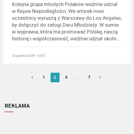
Kolejna grupa młodych Polaków weźmie udział
w Rejsie Niepodległości. We wtorek nowi
uczestnicy wyruszą z Warszawy do Los Angeles,
by dołączyć do załogi Daru Młodzieży. W sumie
w wyprawie, która ma promować Polskę, naszą
historię i współczesność, weźmie udział około...
25 grudnia 2018 - 10:53
1
2
3
…
7
REKLAMA