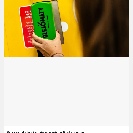
Sukces zbiórki oleju w gminie Redzikowo