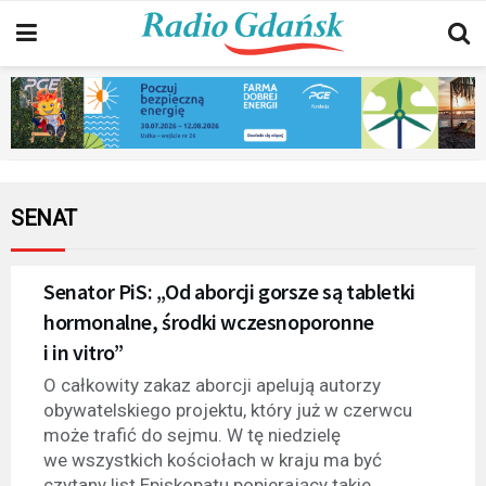
SENAT
Senator PiS: „Od aborcji gorsze są tabletki
hormonalne, środki wczesnoporonne
i in vitro”
O całkowity zakaz aborcji apelują autorzy
obywatelskiego projektu, który już w czerwcu
może trafić do sejmu. W tę niedzielę
we wszystkich kościołach w kraju ma być
czytany list Episkopatu popierający takie